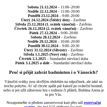
Sobota 21.12.2024
– 11:00–20:00
Neděle 22.12.2024
– 11:00–20:00
Pondělí 23.12.2024
– 9:00–20:00
Úterý 24.12.2024 (Štědrý den)
– Zavřeno
Středa 25.12.2024 (1. svátek vánoční)
– Zavřeno
Čtvrtek 26.12.2024 (2. svátek vánoční)
– Zavřeno
Pátek 27.12.2024
– 9:00–20:00
Sobota 28.12.2024
– Zavřeno
Neděle 29.12.2024
– 10:00–20:00
Pondělí 30.12.2024
– 9:00–20:30
Úterý 31.12.2024 (Silvestr)
– Zavřeno
Středa 1.1.2025 (Nový rok)
– Zavřeno
Čtvrtek 2.1.2025
– Standardní otevírací doba
Pátek 3.1.2025 a dále
– Standardní otevírací doba
Proč si přijít zahrát badminton i o Vánocích?
Vánoční svátky jsou skvělým obdobím na odpočinek, ale také na
trochu pohybu. Ať už chcete spálit pár kalorií po sváteční hostině,
nebo si jen užít zábavnou hru s rodinou či přáteli, Bublina Arena je
tu pro Vás.
Nezapomeňte si předem zarezervovat kurt přes náš
rezervační
systém
, aby byl Váš oblíbený čas jistý.