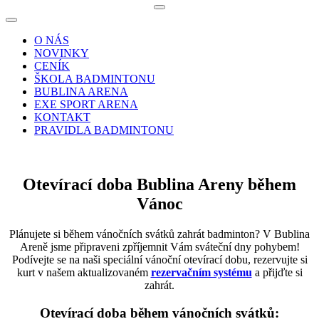
Navigační
menu
Navigační
menu
O NÁS
NOVINKY
CENÍK
ŠKOLA BADMINTONU
BUBLINA ARENA
EXE SPORT ARENA
KONTAKT
PRAVIDLA BADMINTONU
Otevírací doba Bublina Areny během
Vánoc
Plánujete si během vánočních svátků zahrát badminton? V Bublina
Areně jsme připraveni zpříjemnit Vám sváteční dny pohybem!
Podívejte se na naši speciální vánoční otevírací dobu, rezervujte si
kurt v našem aktualizovaném
rezervačním systému
a přijďte si
zahrát.
Otevírací doba během vánočních svátků: