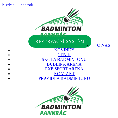
Přeskočit na obsah
REZERVAČNÍ SYSTÉM
O NÁS
NOVINKY
CENÍK
ŠKOLA BADMINTONU
BUBLINA ARENA
EXE SPORT ARENA
KONTAKT
PRAVIDLA BADMINTONU